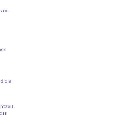
s an.
ben
nd die
htzeit
ass