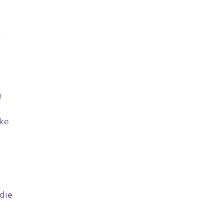
n
u
ke
die