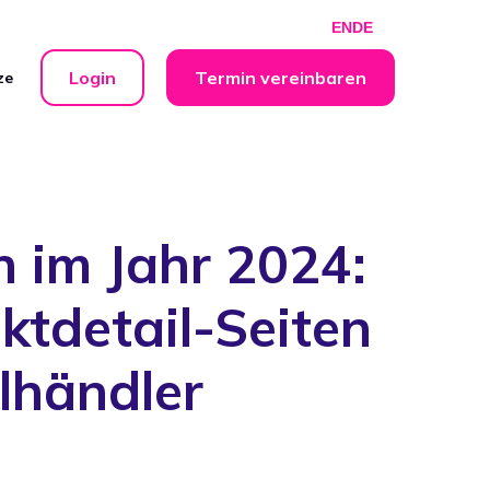
EN
DE
Login
Termin vereinbaren
ze
 im Jahr 2024:
uktdetail-Seiten
lhändler