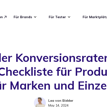
en
Für Brands
Für Tester
Für Marktplät
er Konversionsraten
Checkliste für Prod
ür Marken und Einze
Lea von Bidder
May 14, 2024