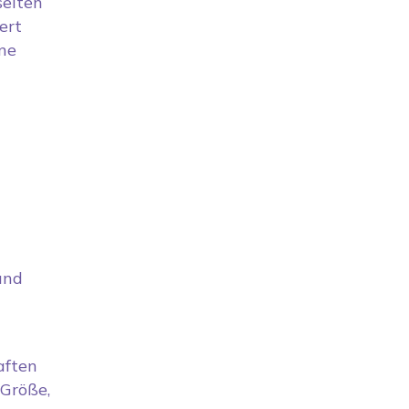
seiten
ert
ne
und
aften
 Größe,