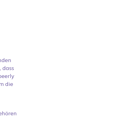
nden
, dass
peerly
m die
gehören